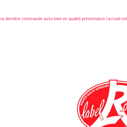
l des années. Viandes savoureuses, goûteuses et d'une grande tendress