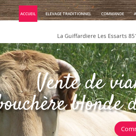
ACCUEIL
ELEVAGE TRADITIONNEL
COMMANDE
La Guiffardiere Les Essarts
85
Vente de via
bouchère blonde 
Comm