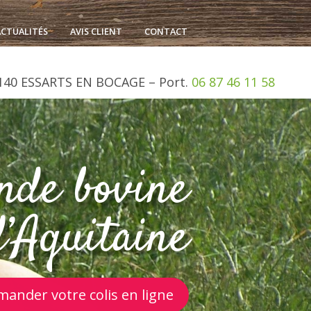
ACTUALITÉS
AVIS CLIENT
CONTACT
140
ESSARTS EN BOCAGE –
Port.
06 87 46 11 58
nde bovine
d’Aquitaine
ander votre colis en ligne