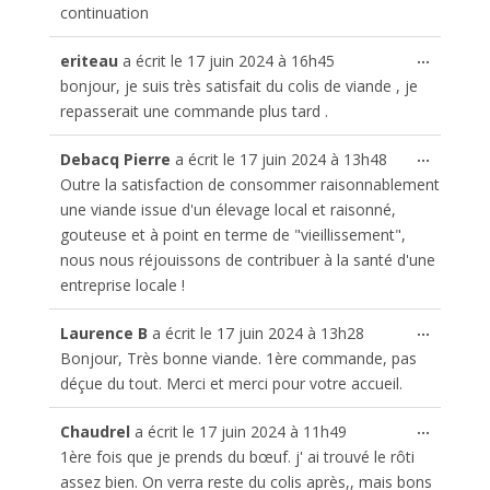
continuation
Ouvrir/
...
eriteau
a écrit le
17 juin 2024
à
16h45
cette
bonjour, je suis très satisfait du colis de viande , je
boîte
repasserait une commande plus tard .
méta.
Ouvrir/
...
Debacq Pierre
a écrit le
17 juin 2024
à
13h48
cette
Outre la satisfaction de consommer raisonnablement
boîte
une viande issue d'un élevage local et raisonné,
méta.
gouteuse et à point en terme de "vieillissement",
nous nous réjouissons de contribuer à la santé d'une
entreprise locale !
Ouvrir/
...
Laurence B
a écrit le
17 juin 2024
à
13h28
cette
Bonjour, Très bonne viande. 1ère commande, pas
boîte
déçue du tout. Merci et merci pour votre accueil.
méta.
Ouvrir/
...
Chaudrel
a écrit le
17 juin 2024
à
11h49
cette
1ère fois que je prends du bœuf. j' ai trouvé le rôti
boîte
assez bien. On verra reste du colis après,, mais bons
méta.