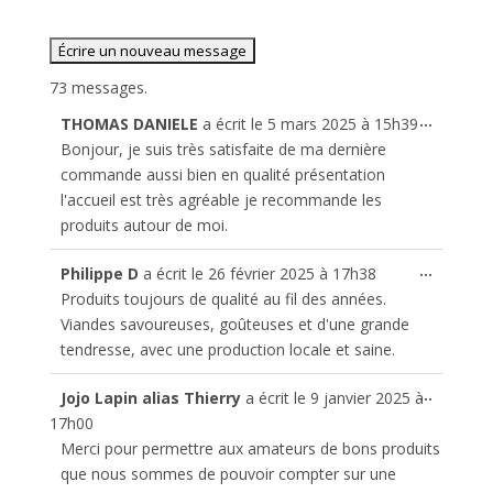
73 messages.
Ouvrir/
...
THOMAS DANIELE
a écrit le
5 mars 2025
à
15h39
cette
Bonjour, je suis très satisfaite de ma dernière
boîte
commande aussi bien en qualité présentation
méta.
l'accueil est très agréable je recommande les
produits autour de moi.
Ouvrir/
...
Philippe D
a écrit le
26 février 2025
à
17h38
cette
Produits toujours de qualité au fil des années.
boîte
Viandes savoureuses, goûteuses et d'une grande
méta.
tendresse, avec une production locale et saine.
Ouvrir/
...
Jojo Lapin alias Thierry
a écrit le
9 janvier 2025
à
cette
17h00
boîte
Merci pour permettre aux amateurs de bons produits
méta.
que nous sommes de pouvoir compter sur une