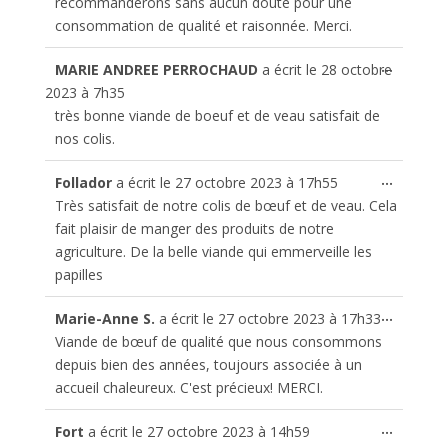
recommanderons sans aucun doute pour une
consommation de qualité et raisonnée. Merci.
Ouvrir/
...
MARIE ANDREE PERROCHAUD
a écrit le
28 octobre
cette
2023
à
7h35
boîte
très bonne viande de boeuf et de veau satisfait de
méta.
nos colis.
Ouvrir/
...
Follador
a écrit le
27 octobre 2023
à
17h55
cette
Très satisfait de notre colis de bœuf et de veau. Cela
boîte
fait plaisir de manger des produits de notre
méta.
agriculture. De la belle viande qui emmerveille les
papilles
Ouvrir/
...
Marie-Anne S.
a écrit le
27 octobre 2023
à
17h33
cette
Viande de bœuf de qualité que nous consommons
boîte
depuis bien des années, toujours associée à un
méta.
accueil chaleureux. C'est précieux! MERCI.
Ouvrir/
...
Fort
a écrit le
27 octobre 2023
à
14h59
cette