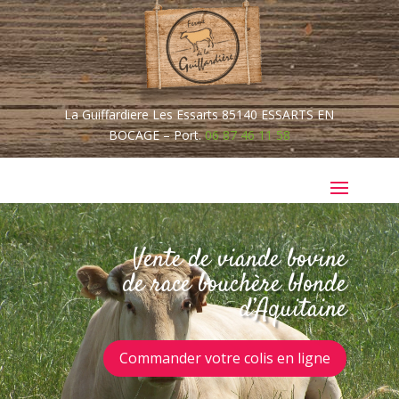
La Guiffardiere Les Essarts
85140
ESSARTS EN
BOCAGE –
Port.
06 87 46 11 58
Vente de viande bovine
de race bouchère blonde
d’Aquitaine
Commander votre colis en ligne