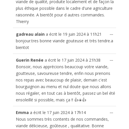
viande de qualité, produite localement et de façon la
plus éthique possible dans le cadre d'une agriculture
raisonnée. A bientôt pour d autres commandes.
Thierry
Ouvrir/
...
gadreau alain
a écrit le
19 juin 2024
à
11h21
cette
bonjour.tres bonne viande gouteuse et très tendre.a
boîte
bientot
méta.
Ouvrir/
...
Guerin Renée
a écrit le
17 juin 2024
à
21h38
cette
Bonsoir, nous apprécions beaucoup votre viande,
boîte
goutteuse, savoureuse tendre, enfin nous prenons
méta.
nos repas avec beaucoup de plaisir, demain c'est
bourguignon au menu et nul doute que nous allons
nous régaler, en tout cas à bientôt, passez un bel été
ensoleillé si possible, mais ça !! 👍☀️👍
Ouvrir/
...
Emma
a écrit le
17 juin 2024
à
17h14
cette
Nous sommes très contents de nos commandes,
boîte
viande délicieuse, goûteuse , qualitative. Bonne
méta.