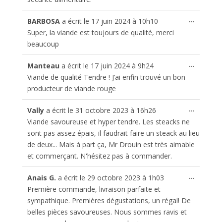
Ouvrir/
...
BARBOSA
a écrit le
17 juin 2024
à
10h10
cette
Super, la viande est toujours de qualité, merci
boîte
beaucoup
méta.
Ouvrir/
...
Manteau
a écrit le
17 juin 2024
à
9h24
cette
Viande de qualité Tendre ! J’ai enfin trouvé un bon
boîte
producteur de viande rouge
méta.
Ouvrir/
...
Vally
a écrit le
31 octobre 2023
à
16h26
cette
Viande savoureuse et hyper tendre. Les steacks ne
boîte
sont pas assez épais, il faudrait faire un steack au lieu
méta.
de deux... Mais à part ça, Mr Drouin est très aimable
et commerçant. N'hésitez pas à commander.
Ouvrir/
...
Anais G.
a écrit le
29 octobre 2023
à
1h03
cette
Première commande, livraison parfaite et
boîte
sympathique. Premières dégustations, un régal! De
méta.
belles pièces savoureuses. Nous sommes ravis et