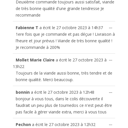
Deuxième commande toujours aussi satisfait, viande
boîte
de très bonne qualité d'une grande tendresse Je
méta.
recommande
Ouvrir/
...
Fabienne T
a écrit le
27 octobre 2023
à
14h37
cette
1ere fois que je commande et pas déçue ! Livraison à
boîte
l’heure et jour prévus ! Viande de très bonne qualité !
méta.
Je recommande à 200%
Ouvrir/
...
Mollet Marie Claire
a écrit le
27 octobre 2023
à
cette
13h22
boîte
Toujours de la viande aussi bonne, très tendre et de
méta.
bonne qualité. Merci beaucoup.
Ouvrir/
...
bonnin
a écrit le
27 octobre 2023
à
12h48
cette
bonjour à vous tous, dans le colis découverte il
boîte
faudrait un peu plus de tournedos ce n'est peut-être
méta.
pas facile à gérer viande extra, merci à vous tous
Ouvrir/
...
Pechon
a écrit le
27 octobre 2023
à
12h32