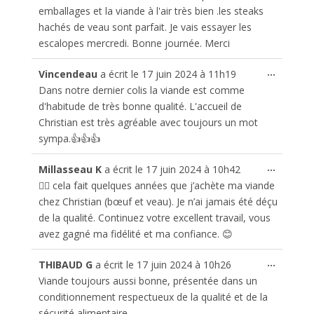
emballages et la viande à l'air très bien .les steaks
hachés de veau sont parfait. Je vais essayer les
escalopes mercredi. Bonne journée. Merci
Ouvrir/
...
Vincendeau
a écrit le
17 juin 2024
à
11h19
cette
Dans notre dernier colis la viande est comme
boîte
d'habitude de très bonne qualité. L'accueil de
méta.
Christian est très agréable avec toujours un mot
sympa.👍👍👍
Ouvrir/
...
Millasseau K
a écrit le
17 juin 2024
à
10h42
cette
👍🏻 cela fait quelques années que j’achète ma viande
boîte
chez Christian (bœuf et veau). Je n’ai jamais été déçu
méta.
de la qualité. Continuez votre excellent travail, vous
avez gagné ma fidélité et ma confiance. 😊
Ouvrir/
...
THIBAUD G
a écrit le
17 juin 2024
à
10h26
cette
Viande toujours aussi bonne, présentée dans un
boîte
conditionnement respectueux de la qualité et de la
méta.
sécurité alimentaire.