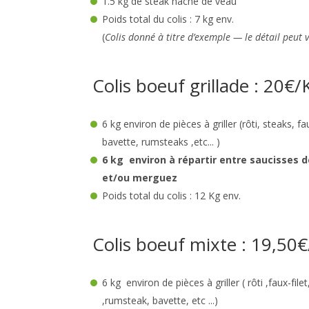
1.5 kg de steak haché de veau
Poids total du colis : 7 kg env.
(
Colis donné à titre d’exemple — le détail peut 
Colis boeuf grillade : 20€/
6 kg environ de pièces à griller (rôti, steaks, fa
bavette, rumsteaks ,etc... )
6 kg environ à répartir entre saucisses
et/ou merguez
Poids total du colis : 12 Kg env.
Colis boeuf mixte : 19,50
6 kg environ de pièces à griller ( rôti ,faux-fil
,rumsteak, bavette, etc ...)