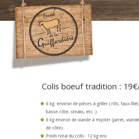
Colis boeuf tradition : 19€
6 kg environ de pièces à griller ( rôti, faux-fil
basse-côte, steaks, etc...)
6 kg environ de viande à mijoter (jarret, viand
de côte)
Poids total du colis : 12 kg env.