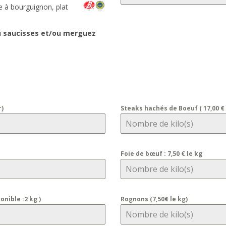
de à bourguignon, plat
ou saucisses et/ou merguez
r)
Steaks hachés de Boeuf ( 17,00 € 
Foie de bœuf : 7,50 € le kg
onible :2 kg )
Rognons (7,50€ le kg)