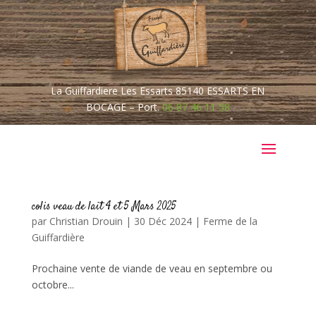
La Guiffardiere Les Essarts
85140
ESSARTS EN
BOCAGE –
Port.
06 87 46 11 58
colis veau de lait 4 et 5 Mars 2025
par
Christian Drouin
|
30 Déc 2024
|
Ferme de la
Guiffardière
Prochaine vente de viande de veau en septembre ou
octobre...